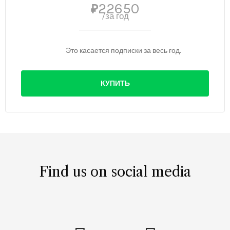
22650
₽
/за год
Это касается подписки за весь год.
КУПИТЬ
Find us on social media