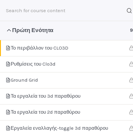
Πρώτη Ενότητα
9
Home
E-Learning
Digital Fashion
Το περιβάλλον του CLO3D
Ρυθμίσεις του Clo3d
Βρείτε μας
Ground Grid
Τα εργαλεία του 3d παραθύρου
Τα εργαλεία του 2d παραθύρου
Εργαλεία εναλλαγής-toggle 3d παραθύρου