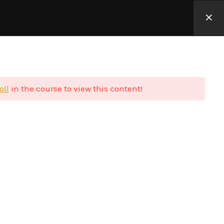
Φιλοσοφία
Blog
Επικοινωνία
Σύνδεση
oll
in the course to view this content!