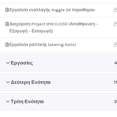
Εργαλεία εναλλαγής-toggle 2d παραθύρου
Διαχείριση Project στο CLO3D (Αποθήκευση –
Εξαγωγή – Εισαγωγή)
Aγίο
Εργαλεία ραπτικής (sewing tools)
+3
Εργασίες
4
Δεύτερη Ενότητα
11
Τρίτη Ενότητα
2
Copyri