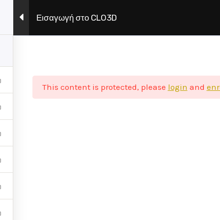
Εισαγωγή στο CLO3D
Η Σχολή
Πρόγραμμα Σπουδών
This content is protected, please
login
and
enr
 στα social media