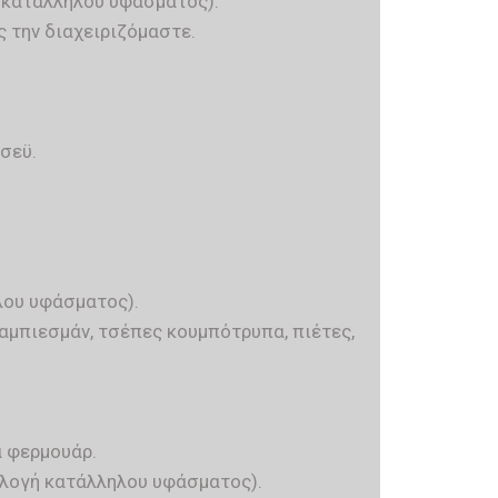
 κατάλληλου υφάσματος).
ς την διαχειριζόμαστε.
σεϋ.
λου υφάσματος).
αμπιεσμάν, τσέπες κουμπότρυπα, πιέτες,
ά φερμουάρ.
ιλογή κατάλληλου υφάσματος).