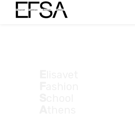
E
lisavet
F
ashion
S
chool
A
thens