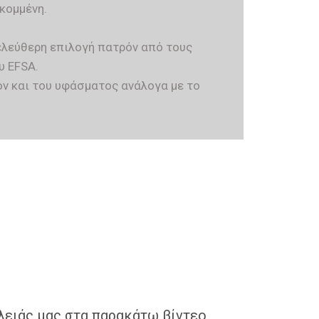
κομμένη.
ελεύθερη επιλογή πατρόν από τους
υ EFSA.
ν και του υφάσματος ανάλογα με το
λειάς μας στα παρακάτω βίντεo