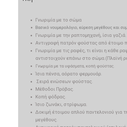
Γνωριμία με το σώμα
Βασικό νουμερολόγιο, εύρεση μεγέθους και σ
Γνωριμία με την ραπτομηχανή, ίσια γαζιά.
Αντιγραφή πατρόν φούστας από έτοιμο π
Γνωριμία με τις ραφές, τι είναι η κάθε ρ
αντιστοιχούν επάνω στο σώμα.(Πλαϊνή ρα
Γνωριμία με τα υφάσματα, κοπή φούστας.
Ίσια πένσα, αόρατο φερμουάρ.
Σειρά ενώσεων φούστας.
Μέθοδοι Πρόβας.
Κοπή φόδρας.
Ίσιο ζωνάκι, στρίφωμα.
Δοκιμή έτοιμου απλού παντελονιού για τ
μεγέθους.