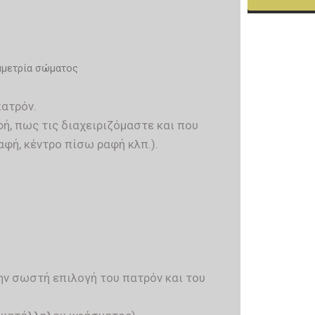
υμμετρία σώματος
ατρόν.
αφή, πως τις διαχειριζόμαστε και που
φή, κέντρο πίσω ραφή κλπ.).
ην σωστή επιλογή του πατρόν και του