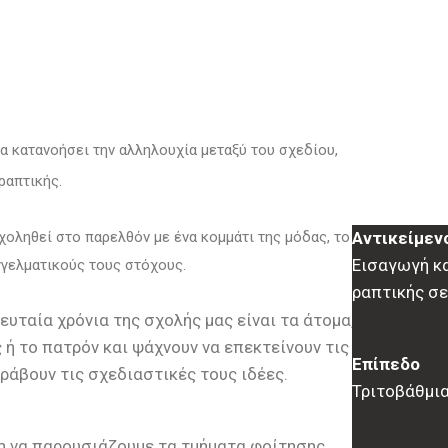
να κατανοήσει την αλληλουχία μεταξύ του σχεδίου,
ραπτικής.
Αντικείμεν
χοληθεί στο παρελθόν με ένα κομμάτι της μόδας, το
Εισαγωγή κα
γγελματικούς τους στόχους.
ραπτικής σε
υταία χρόνια της σχολής μας είναι τα άτομα,
 ή το πατρόν και ψάχνουν να επεκτείνουν τις
Επίπεδο
ράβουν τις σχεδιαστικές τους ιδέες.
Τριτοβάθμι
η να παρουσιάζουμε τα τμήματα φοίτησης