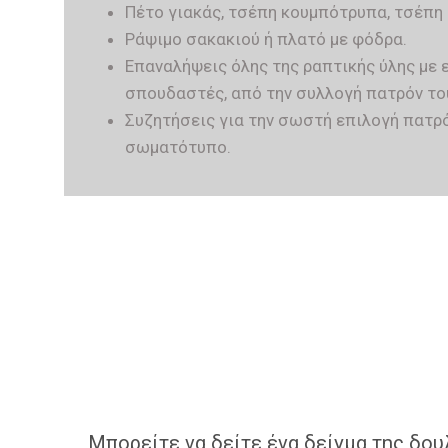
Πέτο γιακάς, τσέπη κουμπότρυπα, τσέπη 
Ράψιμο σακακιού ή πλατό με φόδρα.
Επαναλήψεις όλης της ραπτικής ύλης με 
σπουδαστές, από την συλλογή πατρόν το
Συζητήσεις για την σωστή επιλογή πατρό
σωματότυπο.
Μπορείτε να δείτε ένα δείγμα της δου