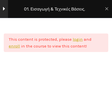
01. Εισαγωγή & Τεχνικές Βάσεις.
1. - Μετρήσεις.
3
Home
E-Learning
Πατρόν-Ραπτική
This content is protected, please
login
and
1. – Μετρήσεις.___#
enroll
in the course to view this content!
Βρείτε μας στα social media
2. – Υπολογισμός
μετρήσεων.___#
3. – Ορολογία Πατρόν –
Ραπτικής.___#
2. - Eργαλεία και Υλικά.
2