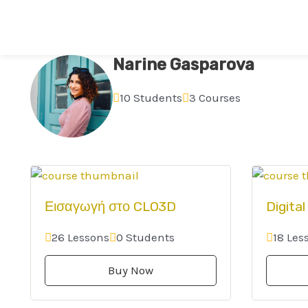
Narine Gasparova
10 Students
3 Courses
Εισαγωγή στο CLO3D
Digita
26 Lessons
0 Students
18 Les
Buy Now